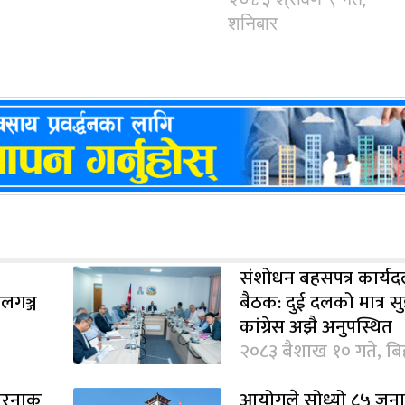
शनिबार
संशोधन बहसपत्र कार्यद
ालगञ्ज
बैठक: दुई दलको मात्र स
कांग्रेस अझै अनुपस्थित
२०८३ बैशाख १० गते, बि
खतरनाक
आयोगले सोध्यो ८५ जन