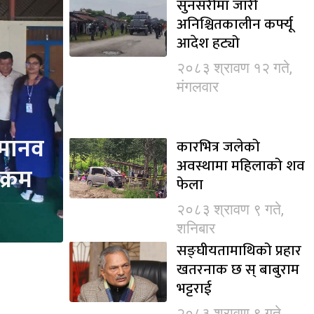
सुनसरीमा जारी
अनिश्चितकालीन कर्फ्यू
आदेश हट्यो
२०८३ श्रावण १२ गते,
मंगलवार
 मानव
कारभित्र जलेको
अवस्थामा महिलाको शव
क्रम
फेला
२०८३ श्रावण ९ गते,
शनिबार
सङ्घीयतामाथिको प्रहार
खतरनाक छ स् बाबुराम
भट्टराई
२०८३ श्रावण ९ गते,