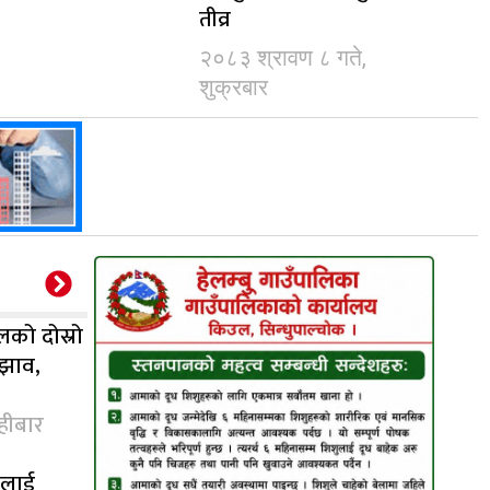
तीव्र
२०८३ श्रावण ८ गते,
शुक्रबार
लको दोस्रो
ुझाव,
हीबार
ालाई