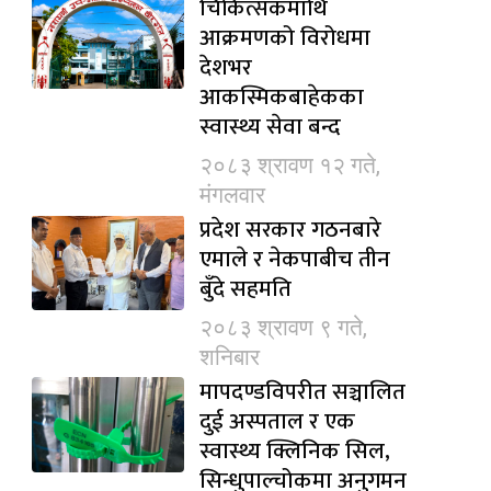
चिकित्सकमाथि
आक्रमणको विरोधमा
देशभर
आकस्मिकबाहेकका
स्वास्थ्य सेवा बन्द
२०८३ श्रावण १२ गते,
मंगलवार
प्रदेश सरकार गठनबारे
एमाले र नेकपाबीच तीन
बुँदे सहमति
२०८३ श्रावण ९ गते,
शनिबार
मापदण्डविपरीत सञ्चालित
दुई अस्पताल र एक
स्वास्थ्य क्लिनिक सिल,
सिन्धुपाल्चोकमा अनुगमन