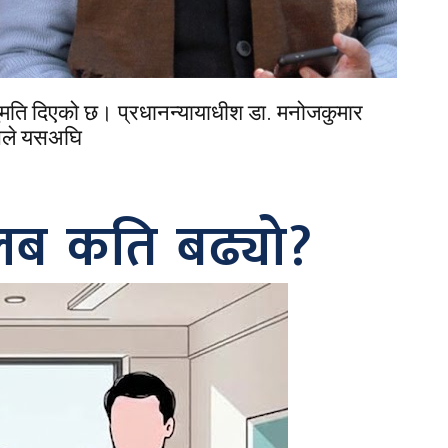
नुमति दिएको छ। प्रधानन्यायाधीश डा. मनोजकुमार
लासले यसअघि
लब कति बढ्यो?