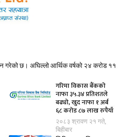
्जन गरेको छ। अघिल्लो आर्थिक वर्षको २४ करोड ११
गरिमा विकास बैंकको
नाफा ३५.३४ प्रतिशतले
बढ्यो, खुद नाफा १ अर्ब
६८ करोड ८७ लाख रुपैयाँ
२०८३ श्रावण २१ गते,
बिहीबार