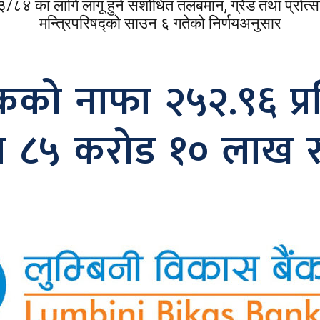
३/८४ का लागि लागू हुने संशोधित तलबमान, ग्रेड तथा प्रोत्
मन्त्रिपरिषद्को साउन ६ गतेको निर्णयअनुसार
ंकको नाफा २५२.९६ प्
 ८५ करोड १० लाख रु