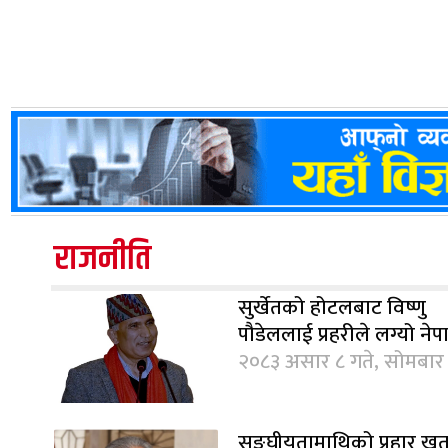
राजनीति
सुर्खेतको होटलबाट विष्णु
पौडेललाई प्रहरीले लग्यो नेप
२०८३ असार ८ गते, सोमबार
सङ्घीयतामाथिको प्रहार 