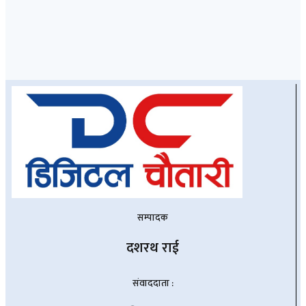
सम्पादक
दशरथ राई
संवाददाता :