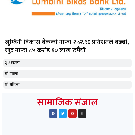
लुम्बिनी विकास बैंकको नाफा २५२.९६ प्रतिशतले बढ्यो,
खुद नाफा ८५ करोड १० लाख रुपैयाँ
२४ घण्टा
यो साता
यो महिना
सामाजिक संजाल