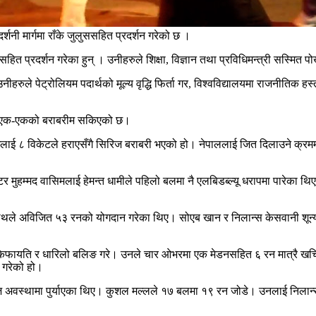
्रदर्शनी मार्गमा राँके जुलुससहित प्रदर्शन गरेको छ ।
ागसहित प्रदर्शन गरेका हुन् । उनीहरुले शिक्षा, विज्ञान तथा प्रविधिमन्त्री सस्मि
ले पेट्रोलियम पदार्थको मूल्य वृद्धि फिर्ता गर, विश्वविद्यालयमा राजनीतिक हस्तक्
िज एक-एकको बराबरीम सकिएको छ।
यूएईलाई ८ विकेटले हराएसँगै सिरिज बराबरी भएको हो। नेपाललाई जित दिलाउने क्रम
र मुहम्मद वासिमलाई हेमन्त धामीले पहिलो बलमा नै एलबिडब्ल्यू धरापमा पारेका 
नाथले अविजित ५३ रनको योगदान गरेका थिए। सोएब खान र निलान्स केसवानी शून्य
िफायति र धारिलो बलिङ गरे। उनले चार ओभरमा एक मेडनसहित ६ रन मात्रै खर्चिए
 गरेको हो।
ज अवस्थामा पुर्याएका थिए। कुशल मल्लले १७ बलमा १९ रन जोडे। उनलाई निलान