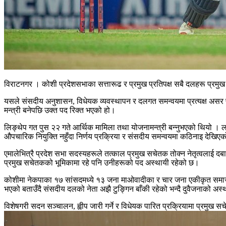
विराटनगर । कोशी प्रदेशसभाका सत्तारूढ र प्रमुख प्रतिपक्ष सबै दलहरू प्रम
यसले संसदीय अनुशासन, विधेयक व्यवस्थापन र दलगत समन्वयमा प्रत्यक्ष असर 
मन्त्री बनेपछि उक्त पद रिक्त भएको हो।
लिङ्थेप गत पुस २२ गते आर्थिक मामिला तथा योजनामन्त्री बन्नुभएको थियो । 
औपचारिक नियुक्ति नहुँदा निर्णय प्रक्रिया र संसदीय समन्वयमा कठिनाइ देखिए
एमालेभित्रै प्रदेश सभा सदस्यहरूले तत्काल प्रमुख सचेतक तोक्न नेतृत्वलाई दबा
प्रमुख सचेतकको भूमिकामा रहे पनि उनीहरूको पद अस्थायी रहेको छ।
कोशीमा नेकपाका १७ सांसदमध्ये १३ जना माओवादीका र चार जना एकीकृत समाजवादीका
भएको बताउँदै संसदीय दलको नेता अझै टुङ्गिन बाँकी रहेको भन्दै दुवैजनाको अस
विशेषगरी सदन सञ्चालन, ह्वीप जारी गर्ने र विधेयक पारित प्रक्रियामा प्रमुख