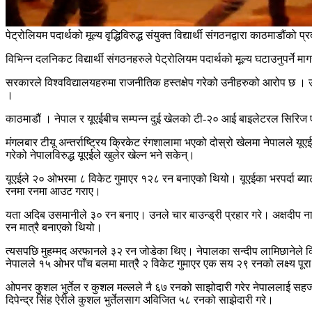
पेट्रोलियम पदार्थको मूल्य वृद्धिविरुद्ध संयुक्त विद्यार्थी संगठनद्वारा काठमाडौंको प
विभिन्न दलनिकट विद्यार्थी संगठनहरुले पेट्रोलियम पदार्थको मूल्य घटाउनुपर्ने म
सरकारले विश्वविद्यालयहरुमा राजनीतिक हस्तक्षेप गरेको उनीहरुको आरोप छ । उनीहरु
।
काठमाडौं । नेपाल र यूएईबीच सम्पन्न दुई खेलको टी-२० आई बाइलेटरल सिर
मंगलबार टीयू अन्तर्राष्ट्रिय क्रिकेट रंगशालामा भएको दोस्रो खेलमा नेपालले 
गरेको नेपालविरुद्ध यूएईले खुलेर खेल्न भने सकेन्।
यूएईले २० ओभरमा ८ विकेट गुमाएर १२८ रन बनाएको थियो। यूएईका भरपर्दा ब्याट
रनमा रनमा आउट गराए।
यता अदिब उसमानीले ३० रन बनाए। उनले चार बाउन्ड्री प्रहार गरे। अक्षदीप 
रन मात्रै बनाएको थियो।
त्यसपछि मुहम्मद अरफानले ३२ रन जोडेका थिए। नेपालका सन्दीप लामिछानेले क
नेपालले १५ ओभर पाँच बलमा मात्रै २ विकेट गुमाएर एक सय २९ रनको लक्ष्य पूरा
ओपनर कुशल भुर्तेल र कुशल मल्लले नै ६७ रनको साझोदारी गरेर नेपाललाई सह
दिपेन्द्र सिंह ऐरीले कुशल भुर्तेलसाग अविजित ५८ रनको साझेदारी गरे।